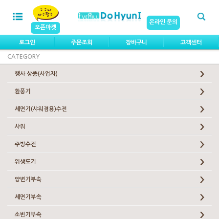
온라인 문의
오픈마켓
로그인
주문조회
장바구니
고객센터
CATEGORY
행사 상품(사업자)
환풍기
세면기(샤워겸용)수전
샤워
주방수전
위생도기
양변기부속
세면기부속
소변기부속