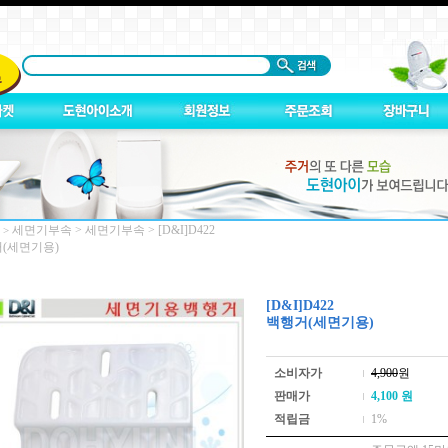
세면기부속
>
세면기부속
>
[D&I]D422
 >
(세면기용)
[D&I]D422
백행거(세면기용)
소비자가
4,900
원
판매가
4,100
원
적립금
1%