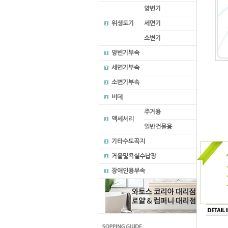
양변기
위생도기
세면기
소변기
양변기부속
세면기부속
소변기부속
비데
주거용
액세서리
일반건물용
기타수도꼭지
거울및욕실수납장
장애인용부속