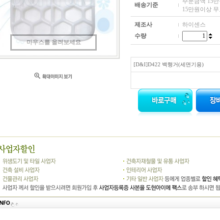
주문금액 15만원
배송기준
15만원이상 
제조사
하이센스
수량
마우스를 올려보세요
[D&I]D422 백행거(세면기용)