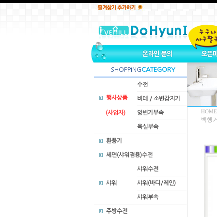
SHOPPING
CATEGORY
수전
행사상품
비데 / 소변감지기
HOME
(사업자)
양변기부속
백행거
욕실부속
환풍기
세면(샤워겸용)수전
샤워수전
샤워
샤워(바디/레인)
샤워부속
주방수전